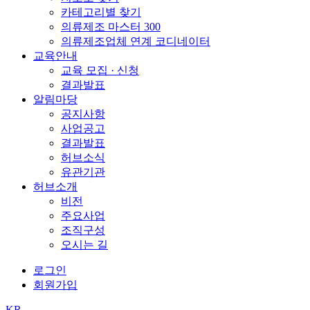
카테고리별 찾기
의류제조 마스터 300
의류제조업체 연계 코디네이터
교육안내
교육 모집 · 신청
결과발표
알림마당
공지사항
사업공고
결과발표
허브소식
유관기관
허브소개
비전
주요사업
조직구성
오시는 길
로그인
회원가입
KR