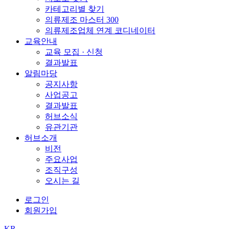
카테고리별 찾기
의류제조 마스터 300
의류제조업체 연계 코디네이터
교육안내
교육 모집 · 신청
결과발표
알림마당
공지사항
사업공고
결과발표
허브소식
유관기관
허브소개
비전
주요사업
조직구성
오시는 길
로그인
회원가입
KR