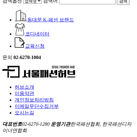
검색옵션
검색어
검색
동대문 K-패션 브랜드
코디네이터
교육신청
문의
02-6270-1004
허브소개
이용약관
개인정보처리방침
이메일무단수집거부
오시는길
대표번호
02-6270-1280
운영기관
한국패션협회, 한국패션디자
이너연합회