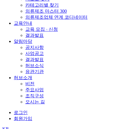
카테고리별 찾기
의류제조 마스터 300
의류제조업체 연계 코디네이터
교육안내
교육 모집 · 신청
결과발표
알림마당
공지사항
사업공고
결과발표
허브소식
유관기관
허브소개
비전
주요사업
조직구성
오시는 길
로그인
회원가입
KR