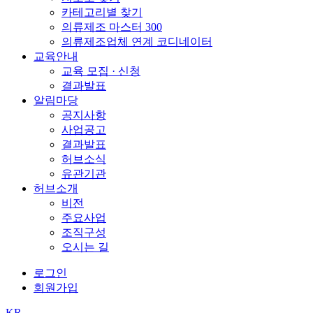
카테고리별 찾기
의류제조 마스터 300
의류제조업체 연계 코디네이터
교육안내
교육 모집 · 신청
결과발표
알림마당
공지사항
사업공고
결과발표
허브소식
유관기관
허브소개
비전
주요사업
조직구성
오시는 길
로그인
회원가입
KR