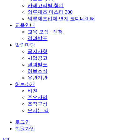
카테고리별 찾기
의류제조 마스터 300
의류제조업체 연계 코디네이터
교육안내
교육 모집 · 신청
결과발표
알림마당
공지사항
사업공고
결과발표
허브소식
유관기관
허브소개
비전
주요사업
조직구성
오시는 길
로그인
회원가입
KR