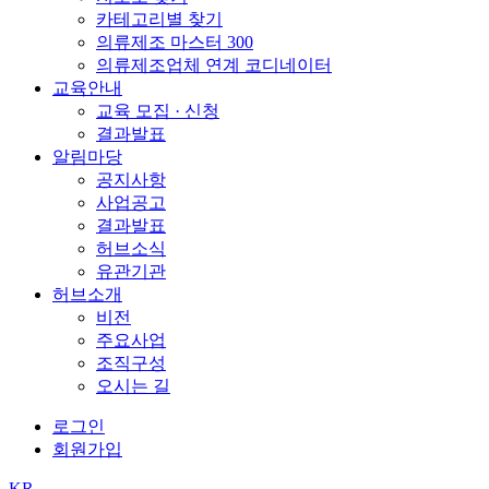
카테고리별 찾기
의류제조 마스터 300
의류제조업체 연계 코디네이터
교육안내
교육 모집 · 신청
결과발표
알림마당
공지사항
사업공고
결과발표
허브소식
유관기관
허브소개
비전
주요사업
조직구성
오시는 길
로그인
회원가입
KR