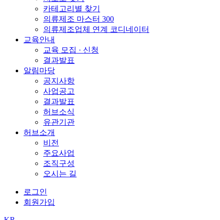
카테고리별 찾기
의류제조 마스터 300
의류제조업체 연계 코디네이터
교육안내
교육 모집 · 신청
결과발표
알림마당
공지사항
사업공고
결과발표
허브소식
유관기관
허브소개
비전
주요사업
조직구성
오시는 길
로그인
회원가입
KR