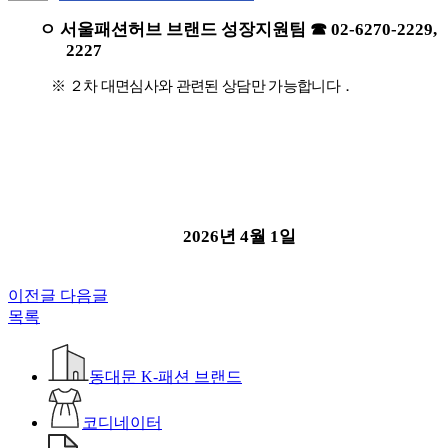
ㅇ 서울패션허브 브랜드 성장지원팀
☎
02-6270-2229,
2227
※ ２
차
대면심사와
관련된
상담만
가능합니다
．
2026
년
4
월
1
일
이전글
다음글
목록
동대문 K-패션 브랜드
코디네이터