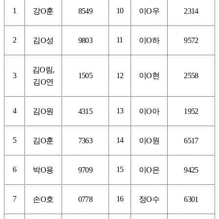
1
10
강
O
훈
8549
이
O
우
2314
2
11
김
O
성
9803
이
O
하
9572
김
O
림
,
3
1505
12
이
O
현
2558
김
O
연
4
13
김
O
원
4315
이
O
아
1952
5
14
김
O
훈
7363
이
O
원
6517
6
15
박
O
용
9709
이
O
은
9425
7
16
손
O
호
0778
정
O
수
6301