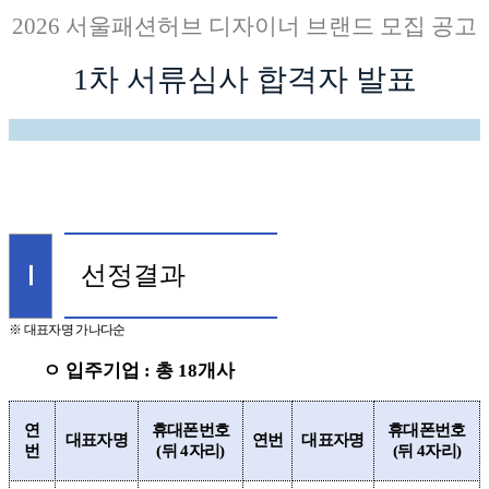
2026
서울패션허브 디자이너 브랜드 모집 공고
1
차 서류심사 합격자 발표
선정결과
Ⅰ
※
대표자명 가나다순
ㅇ 입주기업
:
총
18
개사
연
휴대폰번호
휴대폰번호
대표자명
연번
대표자명
번
(
뒤
4
자리
)
(
뒤
4
자리
)