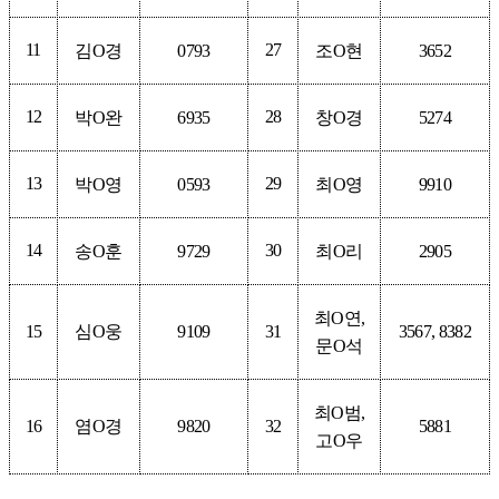
11
27
김
O
경
0793
조
O
현
3652
12
28
박
O
완
6935
창
O
경
5274
13
29
박
O
영
0593
최
O
영
9910
14
30
송
O
훈
9729
최
O
리
2905
최
O
연
,
15
심
O
웅
9109
31
3567, 8382
문
O
석
최
O
범
,
16
염
O
경
9820
32
5881
고
O
우