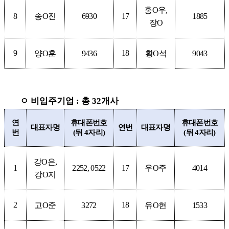
홍
O
우
,
8
송
O
진
6930
17
1885
장
O
9
18
양
O
훈
9436
황
O
석
9043
ㅇ 비입주기업
:
총
32
개사
연
휴대폰번호
휴대폰번호
대표자명
연번
대표자명
번
(
뒤
4
자리
)
(
뒤
4
자리
)
강
O
은
,
1
2252, 0522
17
우
O
주
4014
강
O
지
2
18
고
O
준
3272
유
O
현
1533