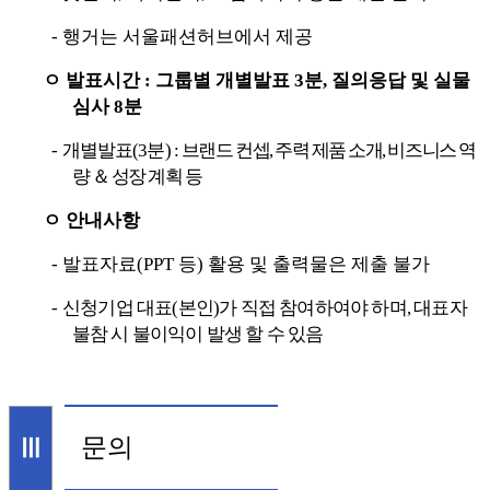
-
행거는 서울패션허브에서 제공
ㅇ 발표시간
:
그룹별 개별발표
3
분
,
질의응답 및 실물
심사
8
분
-
개별발표
(3
분
) :
브랜드 컨셉
,
주력
제품 소개,
비즈니스
역
량
＆
성장
계획
등
ㅇ 안내사항
-
발표자료
(PPT
등
)
활용 및 출력물은 제출 불가
-
신청기업 대표
(
본인
)
가 직접 참여하여야 하며
,
대표자
불참 시 불이익이 발생 할 수 있음
문의
Ⅲ