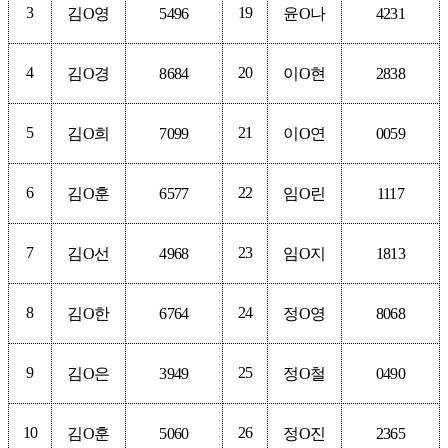
3
19
김
O
영
5496
윤
O
나
4231
4
20
김
O
경
8684
이
O
현
2838
5
21
김
O
희
7099
이
O
연
0059
6
22
김
O
훈
6577
임
O
린
1117
7
23
김
O
선
4968
임
O
지
1813
8
24
김
O
한
6764
정
O
영
8068
9
25
김
O
은
3949
정
O
철
0490
10
26
김
O
훈
5060
정
O
진
2365