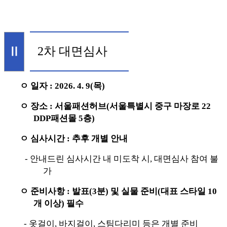
2
차 대면심사
Ⅱ
ㅇ 일자
: 2026. 4. 9(
목
)
ㅇ 장소
:
서울패션허브
(
서울특별시 중구 마장로
22
DDP
패션몰
5
층
)
ㅇ 심사시간
:
추후 개별 안내
-
안내드린 심사시간 내 미도착 시
,
대면심사 참여 불
가
ㅇ 준비사항
:
발표
(3
분
)
및 실물 준비
(
대표 스타일
10
개 이상
)
필수
-
옷걸이
,
바지걸이
,
스팀다리미 등은 개별 준비