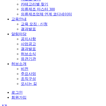
카테고리별 찾기
의류제조 마스터 300
의류제조업체 연계 코디네이터
교육안내
교육 모집 · 신청
결과발표
알림마당
공지사항
사업공고
결과발표
허브소식
유관기관
허브소개
비전
주요사업
조직구성
오시는 길
로그인
회원가입
KR