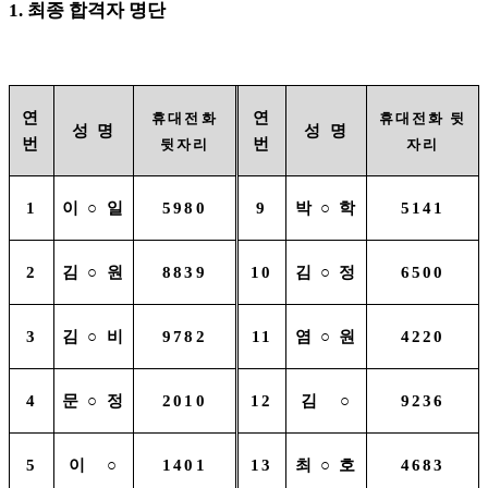
1.
최종 합격자 명단
연
연
휴대전화
휴대전화 뒷
성 명
성 명
번
번
뒷자리
자리
1
이
○
일
5980
9
박
○
학
5141
2
김
○
원
8839
10
김
○
정
6500
3
김
○
비
9782
11
염
○
원
4220
4
문
○
정
2010
12
김
○
9236
5
이
○
1401
13
최
○
호
4683