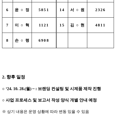
6
윤
○
정
5851
14
서
○
원
2326
7
이
○
혁
1121
15
김
○
현
4811
8
손
○
령
6908
2.
향후 일정
○
‘24. 10. 28.(
월
) ~ :
브랜딩 컨설팅 및 시제품 제작 진행
○
사업 프로세스 및 보고서 작성 양식 개별 안내 예정
※
상기 내용은 운영 상황에 따라 변동 있을 수 있음