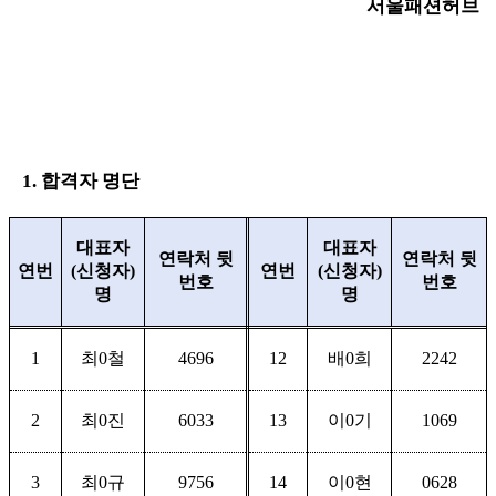
서울패션허브
1.
합격자 명단
대표자
대표자
연락처 뒷
연락처 뒷
연번
(
신청자
)
연번
(
신청자
)
번호
번호
명
명
1
최
0
철
4696
12
배
0
희
2242
2
최
0
진
6033
13
이
0
기
1069
3
최
0
규
9756
14
이
0
현
0628