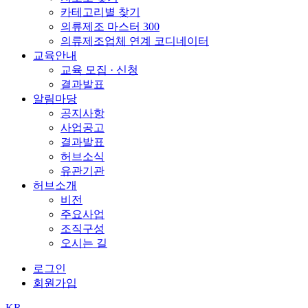
카테고리별 찾기
의류제조 마스터 300
의류제조업체 연계 코디네이터
교육안내
교육 모집 · 신청
결과발표
알림마당
공지사항
사업공고
결과발표
허브소식
유관기관
허브소개
비전
주요사업
조직구성
오시는 길
로그인
회원가입
KR