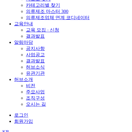
카테고리별 찾기
의류제조 마스터 300
의류제조업체 연계 코디네이터
교육안내
교육 모집 · 신청
결과발표
알림마당
공지사항
사업공고
결과발표
허브소식
유관기관
허브소개
비전
주요사업
조직구성
오시는 길
로그인
회원가입
KR