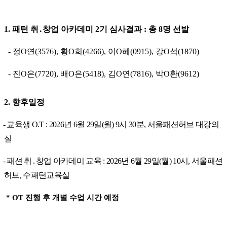
1. 패턴 취
․
창업 아카데미 2기 심사결과 : 총 8명 선발
- 정O연(3576), 황O희(4266), 이O혜(0915), 강O석(1870)
-
진O은(7720), 배O은(5418), 김O연(7816), 박O환(9612)
2. 향후일정
- 교육생 O.T : 2026년 6월 29일(월) 9시 30분, 서울패션허브 대강의
실
- 패션 취
․
창업 아카데미 교육 :
2026년 6월 29일(월) 10시, 서울패션
허브, 수패턴교육실
* OT 진행 후 개별 수업 시간 예정