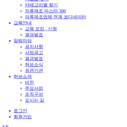
카테고리별 찾기
의류제조 마스터 300
의류제조업체 연계 코디네이터
교육안내
교육 모집 · 신청
결과발표
알림마당
공지사항
사업공고
결과발표
허브소식
유관기관
허브소개
비전
주요사업
조직구성
오시는 길
로그인
회원가입
KR