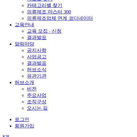
카테고리별 찾기
의류제조 마스터 300
의류제조업체 연계 코디네이터
교육안내
교육 모집 · 신청
결과발표
알림마당
공지사항
사업공고
결과발표
허브소식
유관기관
허브소개
비전
주요사업
조직구성
오시는 길
로그인
회원가입
KR