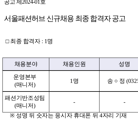
공고 제
2024-01
호
서울패션허브 신규채용 최종 합격자 공고
□
최종 합격자
: 1
명
채용분야
채용인원
성명
운영본부
1
명
송
○
정
(032
(
매니저
)
패션기반조성팀
-
-
(
매니저
)
※
성명 뒤 숫자는 응시자 휴대폰 뒤
4
자리 기재