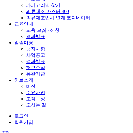
카테고리별 찾기
의류제조 마스터 300
의류제조업체 연계 코디네이터
교육안내
교육 모집 · 신청
결과발표
알림마당
공지사항
사업공고
결과발표
허브소식
유관기관
허브소개
비전
주요사업
조직구성
오시는 길
로그인
회원가입
KR