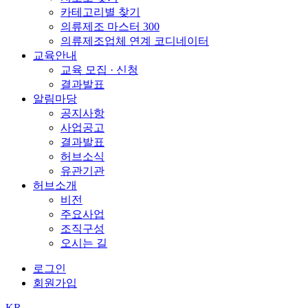
카테고리별 찾기
의류제조 마스터 300
의류제조업체 연계 코디네이터
교육안내
교육 모집 · 신청
결과발표
알림마당
공지사항
사업공고
결과발표
허브소식
유관기관
허브소개
비전
주요사업
조직구성
오시는 길
로그인
회원가입
KR