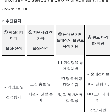
※
상기 내용은 운영 상황에 따라 변동 있을 수 있으며
,
협의를 통해 추진 일정 등
진행사항 조율 가능
○
추진절차
①
퍼실리테
②
지원사업 참
③
동대문 기반
④
판로 다각
이터
가자
도매상인 브랜드
화 지원
육성 지원
모집
·
선정
모집
·
선정
1:1
컨설팅을 통
한 업체별
서울패션허브
브랜딩
·
마케팅
모집 홍보 및
행사 진행 시
,
전략 수립
자격검토 및
지원자 선발 준
MD·
코디네이
및 각 제반서류
선정평가
비
팅
수합
·
작성
상담 지원