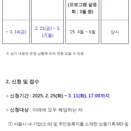
(
프로그램 설명
회
: 3
월 중
)
2. 21(
금
) ~ 3.
~ 3. 14(
금
)
’25. 4
월
~ 6
월
상시
17(월
)
※
상기 내용은 운영 상황에 따라 변동 있을 수 있음
2.
신청 및 접수
○
신청기간
: 2025. 2. 25(
화
) ~
3. 11(
화
), 17:00
까지
○
신청대상
:
아래에 모두 해당하는 자
①
서울시 내 기업
(
소속
)
및 주민등록지를 소재한 상품기획
MD
및