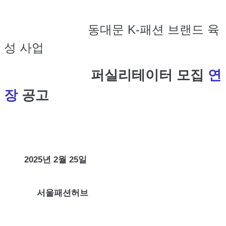
동대문
K-
패션 브랜드 육
성 사업
퍼실리테이터 모집
연
장
공고
2025
년
2
월
25
일
서울패션허브