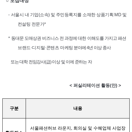
○
모집대상
-
서울시 내 기업
(
소속
)
및 주민등록지를 소재한 상품기획
MD
및
컨설팅 전문가
*
*
동대문 도매상권 비즈니스 전 과정에 대한 이해도를 가지고 패션
브랜드
·
디지털
·
콘텐츠
마케팅
분야에
4
년 이상 종사
또는 대학 전임강사
(
급
)
이상 및 이에 준하는
자
<
퍼실리테이션 활동
(
안
) >
구분
내용
서울패션허브 라운지
,
회의실 및 수혜업체 사업장