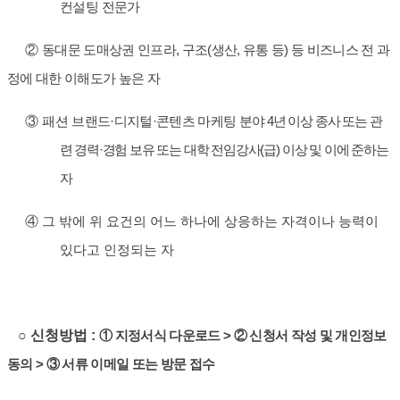
컨설팅 전문가
②
동대문 도매상권 인프라
,
구조
(
생산
,
유통 등
)
등 비즈니스 전 과
정에 대한 이해도가 높은 자
③
패션
브랜드
·
디지털
·
콘텐츠 마케팅 분야
4
년 이상 종사 또는 관
련 경력
·
경험 보유 또는 대학 전임강사
(
급
)
이상 및 이에 준하는
자
④
그 밖에 위 요건의 어느 하나에 상응하는 자격이나 능력이
있다고 인정되는 자
○
신청방법 :
①
지정서식 다운로드
>
②
신청서 작성 및 개인정보
동의
>
③
서류 이메일 또는 방문 접수