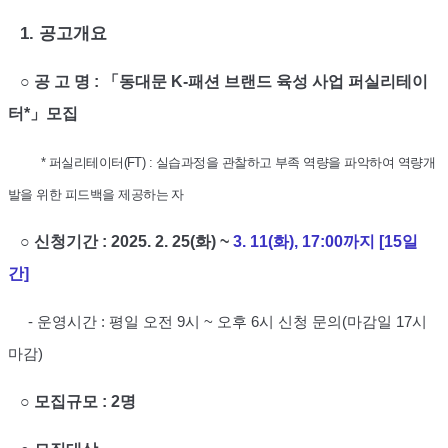
1.
공고개요
○
공
고
명
:
「
동대문
K-
패션 브랜드 육성 사업 퍼실리테이
터
*
」
모집
*
퍼실리테이터
(FT) :
실습과정을 관찰하고 부족 역량을 파악하여 역량개
발을 위한 피드백을 제공하는 자
○
신청기간
: 2025. 2. 25(
화
) ~
3. 11(
화
), 17:00
까지
[15
일
간
]
-
운영시간
:
평일 오전
9
시
~
오후
6
시 신청 문의
(
마감일
17
시
마감
)
○
모집규모
: 2
명