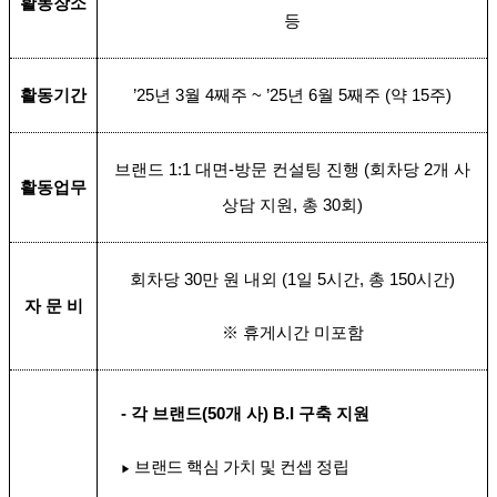
활동장소
등
활동기간
’25
년
3
월
4
째주
~ ’25
년
6
월
5
째주
(
약
15
주
)
브랜드
1:1
대면
-
방문 컨설팅 진행
(
회차당
2
개 사
활동업무
상담 지원
,
총
30
회
)
회차당
30
만 원 내외
(1
일
5
시간
,
총
150
시간
)
자 문 비
※
휴게시간 미포함
-
각 브랜드
(50
개 사
) B.I
구축 지원
브랜드 핵심 가치 및 컨셉 정립
▶