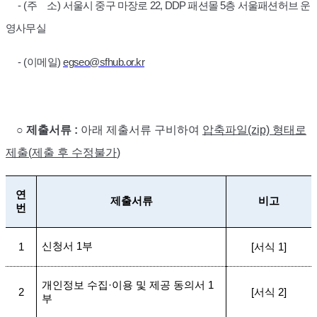
-
(
주 소
)
서울시 중구 마장로
22, DDP
패션몰
5
층 서울패션허브 운
영사무실
-
(
이메일
)
egseo@sfhub.or.kr
○
제출서류
:
아래 제출서류 구비하여
압축파일
(zip)
형태로
제출
(
제출
후 수정불가
)
연
제출서류
비고
번
신청서
1
부
1
[
서식
1]
개인정보 수집
·
이용 및 제공 동의서
1
2
[
서식
2]
부