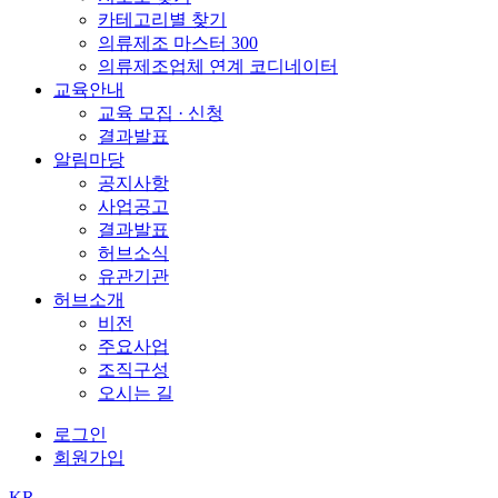
카테고리별 찾기
의류제조 마스터 300
의류제조업체 연계 코디네이터
교육안내
교육 모집 · 신청
결과발표
알림마당
공지사항
사업공고
결과발표
허브소식
유관기관
허브소개
비전
주요사업
조직구성
오시는 길
로그인
회원가입
KR