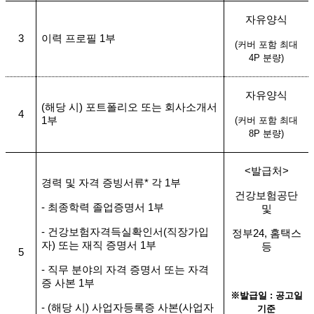
자유양식
3
이력 프로필
1
부
(
커버 포함 최대
4P
분량
)
자유양식
(해당 시) 포트폴리오 또는 회사소개서
4
1
부
(
커버 포함 최대
8P
분량
)
<
발급처
>
경력 및 자격 증빙서류
*
각
1
부
건강보험공단
-
최종학력 졸업증명서
1
부
및
-
건강보험자격득실확인서
(
직장가입
정부
24,
홈택스
자
)
또는 재직 증명서
1
부
등
5
-
직무 분야의 자격 증명서 또는 자격
증 사본
1
부
※
발급일
:
공고일
- (
해당 시
)
사업자등록증 사본
(
사업자
기준