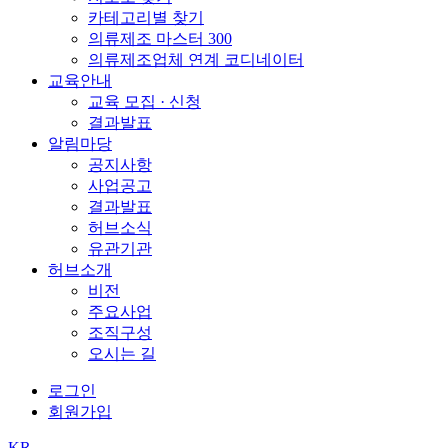
카테고리별 찾기
의류제조 마스터 300
의류제조업체 연계 코디네이터
교육안내
교육 모집 · 신청
결과발표
알림마당
공지사항
사업공고
결과발표
허브소식
유관기관
허브소개
비전
주요사업
조직구성
오시는 길
로그인
회원가입
KR