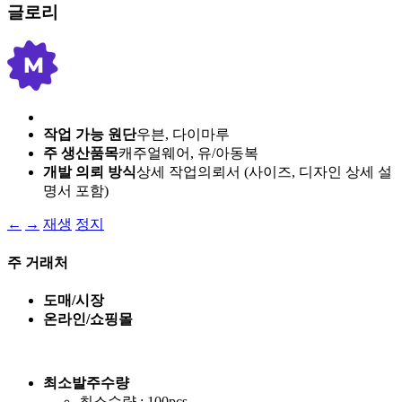
글로리
작업 가능 원단
우븐, 다이마루
주 생산품목
캐주얼웨어, 유/아동복
개발 의뢰 방식
상세 작업의뢰서 (사이즈, 디자인 상세 설
명서 포함)
←
→
재생
정지
주 거래처
도매/시장
온라인/쇼핑몰
최소발주수량
최소수량 : 100pcs