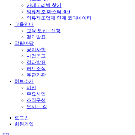
카테고리별 찾기
의류제조 마스터 300
의류제조업체 연계 코디네이터
교육안내
교육 모집 · 신청
결과발표
알림마당
공지사항
사업공고
결과발표
허브소식
유관기관
허브소개
비전
주요사업
조직구성
오시는 길
로그인
회원가입
KR