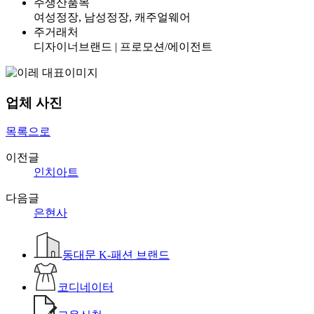
주생산품목
여성정장, 남성정장, 캐주얼웨어
주거래처
디자이너브랜드 | 프로모션/에이전트
업체 사진
목록으로
이전글
인치아트
다음글
은현사
동대문 K-패션 브랜드
코디네이터