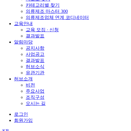
카테고리별 찾기
의류제조 마스터 300
의류제조업체 연계 코디네이터
교육안내
교육 모집 · 신청
결과발표
알림마당
공지사항
사업공고
결과발표
허브소식
유관기관
허브소개
비전
주요사업
조직구성
오시는 길
로그인
회원가입
KR