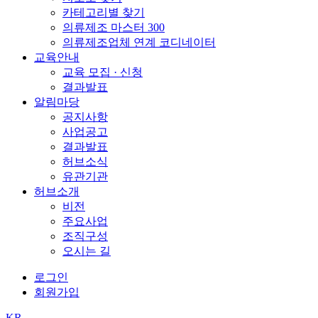
카테고리별 찾기
의류제조 마스터 300
의류제조업체 연계 코디네이터
교육안내
교육 모집 · 신청
결과발표
알림마당
공지사항
사업공고
결과발표
허브소식
유관기관
허브소개
비전
주요사업
조직구성
오시는 길
로그인
회원가입
KR