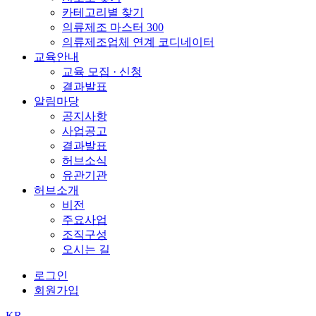
카테고리별 찾기
의류제조 마스터 300
의류제조업체 연계 코디네이터
교육안내
교육 모집 · 신청
결과발표
알림마당
공지사항
사업공고
결과발표
허브소식
유관기관
허브소개
비전
주요사업
조직구성
오시는 길
로그인
회원가입
KR