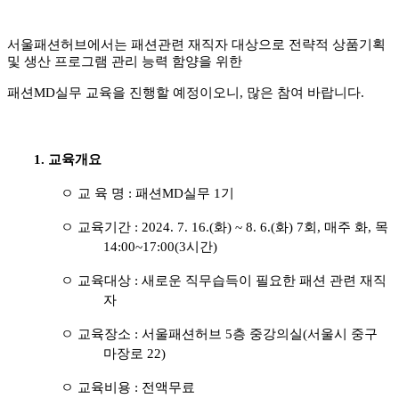
서울패션허브에서는 패션관련 재직자 대상으로 전략적 상품기획
및 생산 프로그램 관리 능력 함양을 위한
패션
MD
실무 교육을 진행할 예정이오니
,
많은 참여 바랍니다
.
1.
교육개요
ㅇ 교 육 명
:
패션
MD
실무
1
기
ㅇ 교육기간
:
2024. 7. 16.(
화
) ~ 8. 6.(
화
) 7회
, 매주 화, 목
14:00~17:00(3시간)
ㅇ 교육대상
:
새로운 직무습득이 필요한 패션 관련 재직
자
ㅇ 교육장소
:
서울패션허브
5
층 중강의실
(
서울시 중구
마장로
22)
ㅇ 교육비용
: 전액무료