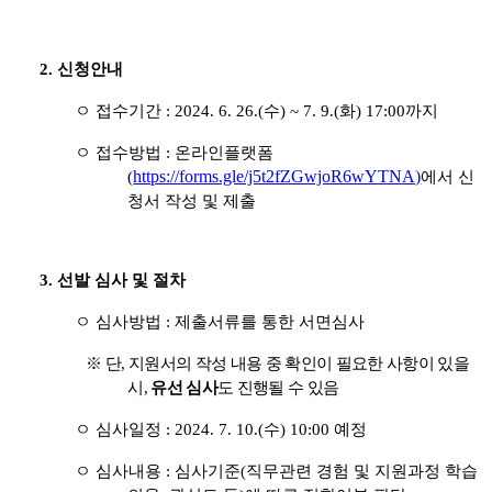
2.
신청안내
ㅇ 접수기간
:
2024. 6. 26.(수
) ~ 7. 9.(화
) 17:00
까지
ㅇ 접수방법
:
온라인플랫폼
https://forms.gle/j5t2fZGwjoR6wYTNA)
(
에서 신
청서 작성 및 제출
3.
선발 심사 및 절차
ㅇ 심사방법
:
제출서류를 통한 서면심사
※
단
,
지원서의 작성 내용 중 확인이 필요한 사항이 있을
시
,
유선 심사
도 진행될 수 있음
ㅇ 심사일정
:
2024. 7. 10.(수
) 10:00
예정
ㅇ 심사내용
:
심사기준
(
직무관련 경험 및 지원과정 학습