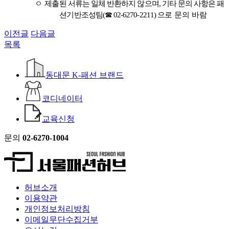
ㅇ
제출된 서류는 일체 반환하지 않으며
,
기타 문의 사항은 패
션기반조성팀
(
☎
02-6270-2211)
으
로
문의 바람
이전글
다음글
목록
동대문 K-패션 브랜드
코디네이터
교육신청
문의
02-6270-1004
허브소개
이용약관
개인정보처리방침
이메일무단수집거부