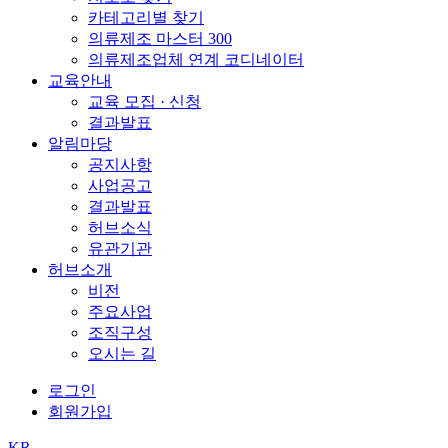
카테고리별 찾기
의류제조 마스터 300
의류제조업체 연계 코디네이터
교육안내
교육 모집 · 신청
결과발표
알림마당
공지사항
사업공고
결과발표
허브소식
유관기관
허브소개
비전
주요사업
조직구성
오시는 길
로그인
회원가입
KR