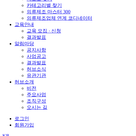
카테고리별 찾기
의류제조 마스터 300
의류제조업체 연계 코디네이터
교육안내
교육 모집 · 신청
결과발표
알림마당
공지사항
사업공고
결과발표
허브소식
유관기관
허브소개
비전
주요사업
조직구성
오시는 길
로그인
회원가입
KR